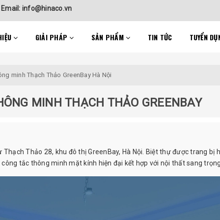
-
Email: info@hinaco.vn
HIỆU
GIẢI PHÁP
SẢN PHẨM
TIN TỨC
TUYỂN DỤ
hông minh Thạch Thảo GreenBay Hà Nội
THÔNG MINH THẠCH THẢO GREENBAY
 Thạch Thảo 28, khu đô thị GreenBay, Hà Nội. Biệt thự được trang bị 
công tắc thông minh mặt kính hiện đại kết hợp với nội thất sang trọn