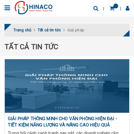
Trang chủ
Tất cả tin tức
Giải pháp
TẤT CẢ TIN TỨC
GIẢI PHÁP THÔNG MINH CHO VĂN PHÒNG HIỆN ĐẠI -
TIẾT KIỆM NĂNG LƯỢNG VÀ NÂNG CAO HIỆU QUẢ
Trong bối cảnh cạnh tranh gay gắt, các doanh nghiệp cần