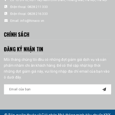
Điện thoại:
0828 211 333
Điện thoại:
0828 216 333
Email:
info@hinaco.vn
CHÍNH SÁCH
ĐĂNG KÝ NHẬN TIN
Mỗi tháng chúng tôi đều có những đợt giảm giá dịch vụ và sản
phẩm nhằm chi ân khách hàng. Để có thể cập nhật kịp thời
những đợt giảm giá này, vui lòng nhập địa chỉ email của bạn vào
ô dưới đây.
© Bản quyền thuộc về Giải pháp Nhà thông minh tiêu chuẩn KNX