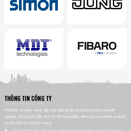
THÔNG TIN CÔNG TY
HINACO chuyên cung cấp các giải pháp nhà thông minh chuyên
nghiệp. Chúng tôi đặt chữ Tín lên hàng đầu, đem lại sản phẩm và dịch
vụ tốt nhất cho khách hàng.
Lô 13 DV10, KĐT Tây Nam Linh Đàm, Hoàng Mai, Hà Nội, Hà Nội