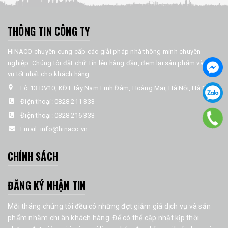
THÔNG TIN CÔNG TY
HINACO chuyên cung cấp các giải pháp nhà thông minh chuyên
nghiệp. Chúng tôi đặt chữ Tín lên hàng đầu, đem lại sản phẩm và dịch
vụ tốt nhất cho khách hàng.
Lô 13 DV10, KĐT Tây Nam Linh Đàm, Hoàng Mai, Hà Nội, Hà Nội
Điện thoại:
0828 211 333
Điện thoại:
0828 216 333
Email:
info@hinaco.vn
CHÍNH SÁCH
ĐĂNG KÝ NHẬN TIN
Mỗi tháng chúng tôi đều có những đợt giảm giá dịch vụ và sản
phẩm nhằm chi ân khách hàng. Để có thể cập nhật kịp thời