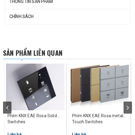
THÔNG TIN SẢN PHẨM
CHÍNH SÁCH
SẢN PHẨM LIÊN QUAN
m KNX EAE Rosa Solid
Phím KNX EAE Rosa metal
Bộ điề
tches
Touch Switches
RCU 16
Outputs
 hệ
Liên hệ
Liên hệ