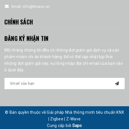
Email:
info@hinaco.vn
CHÍNH SÁCH
ĐĂNG KÝ NHẬN TIN
Mỗi tháng chúng tôi đều có những đợt giảm giá dịch vụ và sản
phẩm nhằm chi ân khách hàng. Để có thể cập nhật kịp thời
những đợt giảm giá này, vui lòng nhập địa chỉ email của bạn vào
ô dưới đây.
© Bản quyền thuộc về Giải pháp Nhà thông minh tiêu chuẩn KNX
| Zigbee | Z-Wave
Cung cấp bởi
Sapo