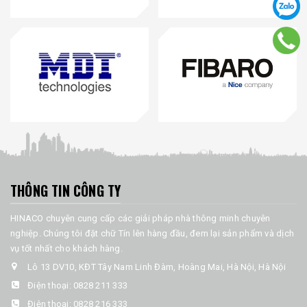
THÔNG TIN CÔNG TY
HINACO chuyên cung cấp các giải pháp nhà thông minh chuyên
nghiệp. Chúng tôi đặt chữ Tín lên hàng đầu, đem lại sản phẩm và dịch
vụ tốt nhất cho khách hàng.
Lô 13 DV10, KĐT Tây Nam Linh Đàm, Hoàng Mai, Hà Nội, Hà Nội
Điện thoại:
0828 211 333
Điện thoại:
0828 216 333