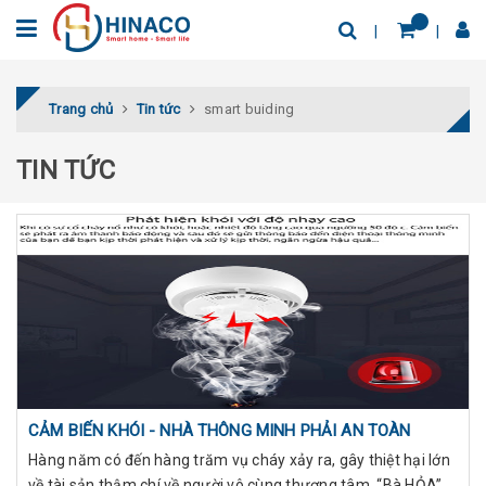
Trang chủ
Tin tức
smart buiding
TIN TỨC
CẢM BIẾN KHÓI - NHÀ THÔNG MINH PHẢI AN TOÀN
Hàng năm có đến hàng trăm vụ cháy xảy ra, gây thiệt hại lớn
về tài sản thậm chí về người vô cùng thương tâm. “Bà HỎA”