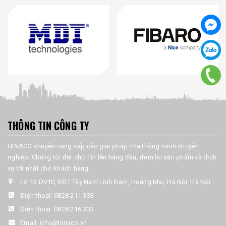
THÔNG TIN CÔNG TY
HINACO chuyên cung cấp các giải pháp nhà thông minh chuyên
nghiệp. Chúng tôi đặt chữ Tín lên hàng đầu, đem lại sản phẩm và dịch
vụ tốt nhất cho khách hàng.
Lô 13 DV10, KĐT Tây Nam Linh Đàm, Hoàng Mai, Hà Nội, Hà Nội
Điện thoại:
0828 211 333
Điện thoại:
0828 216 333
Email:
info@hinaco.vn