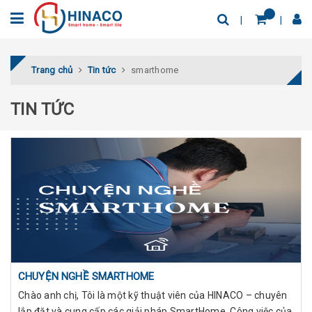
Trang chủ
Tin tức
smarthome
TIN TỨC
CHUYỆN NGHỀ SMARTHOME
Chào anh chị, Tôi là một kỹ thuật viên của HINACO – chuyên
lắp đặt và cung cấp các giải pháp SmartHome. Công việc của