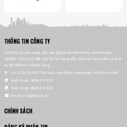
THÔNG TIN CÔNG TY
HINACO chuyên cung cấp các giải pháp nhà thông minh chuyên
nghiệp. Chúng tôi đặt chữ Tín lên hàng đầu, đem lại sản phẩm và dịch
vụ tốt nhất cho khách hàng.
Lô 13 DV10, KĐT Tây Nam Linh Đàm, Hoàng Mai, Hà Nội, Hà Nội
Điện thoại:
0828 211 333
Điện thoại:
0828 216 333
Email:
info@hinaco.vn
CHÍNH SÁCH
ĐĂNG KÝ NHẬN TIN