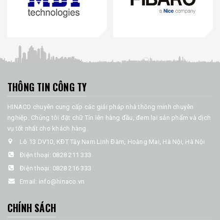
THÔNG TIN CÔNG TY
HINACO chuyên cung cấp các giải pháp nhà thông minh chuyên
nghiệp. Chúng tôi đặt chữ Tín lên hàng đầu, đem lại sản phẩm và dịch
vụ tốt nhất cho khách hàng.
Lô 13 DV10, KĐT Tây Nam Linh Đàm, Hoàng Mai, Hà Nội, Hà Nội
Điện thoại:
0828 211 333
Điện thoại:
0828 216 333
Email:
info@hinaco.vn
CHÍNH SÁCH