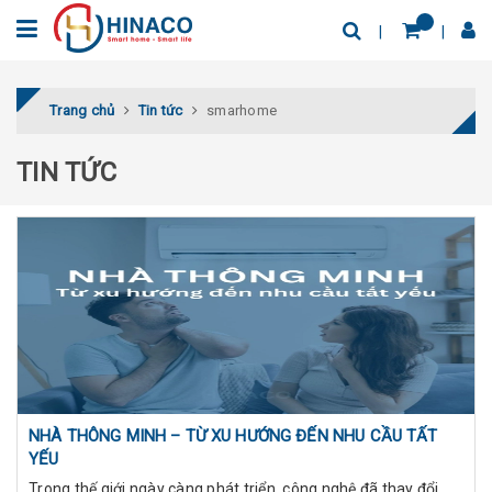
Trang chủ
Tin tức
smarhome
TIN TỨC
NHÀ THÔNG MINH – TỪ XU HƯỚNG ĐẾN NHU CẦU TẤT
YẾU
Trong thế giới ngày càng phát triển, công nghệ đã thay đổi