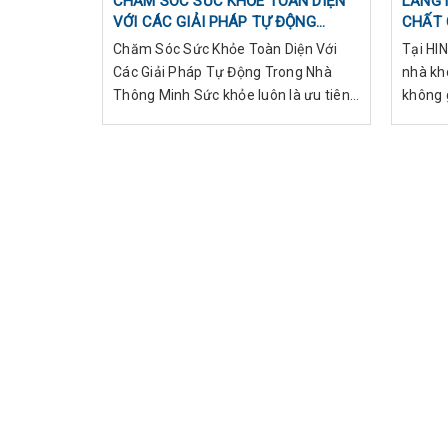
CHĂM SÓC SỨC KHỎE TOÀN DIỆN
LẮNG 
VỚI CÁC GIẢI PHÁP TỰ ĐỘNG
CHẤT 
TRONG NHÀ THÔNG MINH
Chăm Sóc Sức Khỏe Toàn Diện Với
Tại HIN
Các Giải Pháp Tự Động Trong Nhà
nhà khô
Thông Minh Sức khỏe luôn là ưu tiên
không g
hàng đầu trong cuộc sống hiện đại. V...
thương.