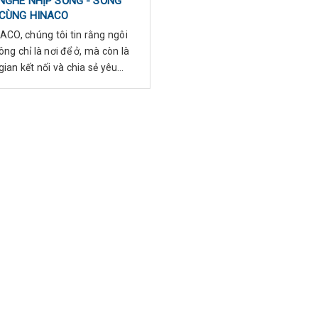
NGHE NHỊP SỐNG - SỐNG
CÙNG HINACO
ACO, chúng tôi tin rằng ngôi
ng chỉ là nơi để ở, mà còn là
ian kết nối và chia sẻ yêu
 Với giải pháp nhà thôn...