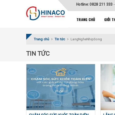
Hotline: 0828 211 333
TRANG CHỦ
GIỚI T
Trang chủ
Tin tức
LangNgheNhipSong
TIN TỨC