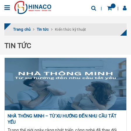
Trang chủ
Tin tức
Kiến thức kỹ thuật
TIN TỨC
NHÀ THÔNG MINH – TỪ XU HƯỚNG ĐẾN NHU CẦU TẤT
YẾU
Trong thế giới ngày càng phát triển, công nghệ đã thay đổi