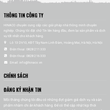
THÔNG TIN CÔNG TY
HINACO chuyên cung cấp các giải pháp nhà thông minh chuyên
nghiệp. Chúng tôi đặt chữ Tín lên hàng đầu, đem lại sản phẩm và dịch
vụ tốt nhất cho khách hàng.
Lô 13 DV10, KĐT Tây Nam Linh Đàm, Hoàng Mai, Hà Nội, Hà Nội
Điện thoại:
0828 211 333
Điện thoại:
0828 216 333
Email:
info@hinaco.vn
CHÍNH SÁCH
ĐĂNG KÝ NHẬN TIN
Mỗi tháng chúng tôi đều có những đợt giảm giá dịch vụ và sản
phẩm nhằm chi ân khách hàng. Để có thể cập nhật kịp thời