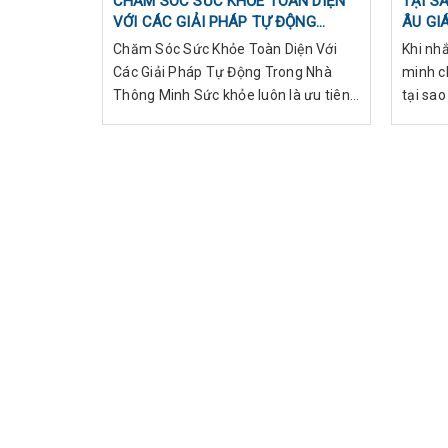
CHĂM SÓC SỨC KHỎE TOÀN DIỆN
TẠI S
VỚI CÁC GIẢI PHÁP TỰ ĐỘNG
ÂU GI
TRONG NHÀ THÔNG MINH
Chăm Sóc Sức Khỏe Toàn Diện Với
Khi nh
Các Giải Pháp Tự Động Trong Nhà
minh c
Thông Minh Sức khỏe luôn là ưu tiên
tại sao
hàng đầu trong cuộc sống hiện đại. V...
hơn so 