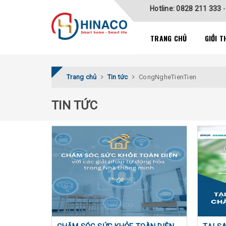
Hotline: 0828 211 333
TRANG CHỦ
GIỚI T
Trang chủ
Tin tức
CongNgheTienTien
TIN TỨC