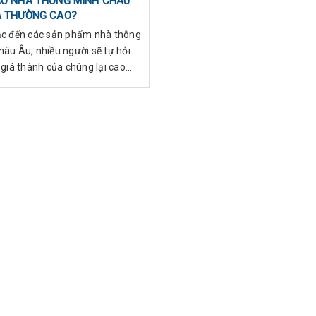
AO NHÀ THÔNG MINH CHÂU
Á THƯỜNG CAO?
ắc đến các sản phẩm nhà thông
hâu Âu, nhiều người sẽ tự hỏi
 giá thành của chúng lại cao
với những dòng sản p...