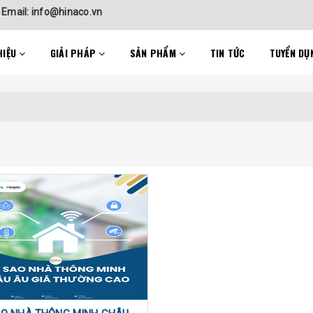
-
Email: info@hinaco.vn
HIỆU
GIẢI PHÁP
SẢN PHẨM
TIN TỨC
TUYỂN DỤ